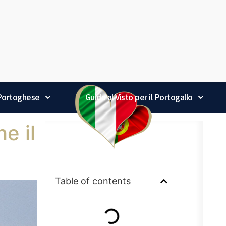
 Portoghese
Guida al Visto per il Portogallo
e il
Table of contents