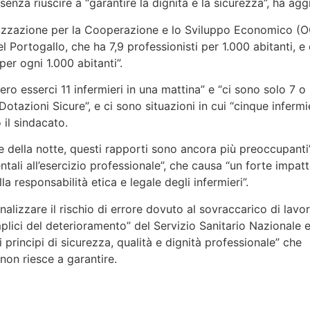
senza riuscire a “garantire la dignità e la sicurezza”, ha agg
anizzazione per la Cooperazione e lo Sviluppo Economico (
el Portogallo, che ha 7,9 professionisti per 1.000 abitanti, e
per ogni 1.000 abitanti”.
ro esserci 11 infermieri in una mattina” e “ci sono solo 7 o 
Dotazioni Sicure”, e ci sono situazioni in cui “cinque inferm
 il sindacato.
 e della notte, questi rapporti sono ancora più preoccupanti
ali all’esercizio professionale”, che causa “un forte impatt
la responsabilità etica e legale degli infermieri”.
analizzare il rischio di errore dovuto al sovraccarico di lavor
lici del deterioramento” del Servizio Sanitario Nazionale e
i principi di sicurezza, qualità e dignità professionale” che
non riesce a garantire.