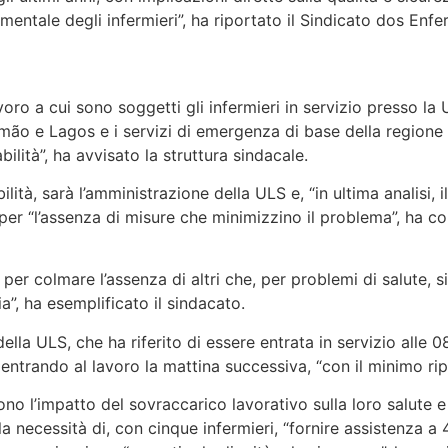
 mentale degli infermieri”, ha riportato il Sindicato dos Enf
voro a cui sono soggetti gli infermieri in servizio presso la
timão e Lagos e i servizi di emergenza di base della regione
ilità”, ha avvisato la struttura sindacale.
lità, sarà l’amministrazione della ULS e, “in ultima analisi, il
i per “l’assenza di misure che minimizzino il problema”, ha c
 per colmare l’assenza di altri che, per problemi di salute, s
a”, ha esemplificato il sindacato.
ella ULS, che ha riferito di essere entrata in servizio alle 0
ientrando al lavoro la mattina successiva, “con il minimo rip
ntono l’impatto del sovraccarico lavorativo sulla loro salute 
la necessità di, con cinque infermieri, “fornire assistenza a 