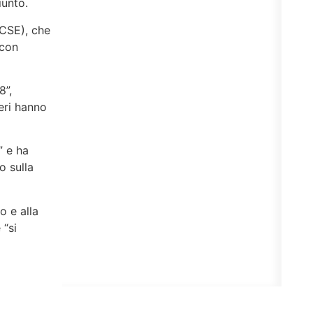
iunto.
OCSE), che
 con
8”,
ieri hanno
” e ha
o sulla
o e alla
 “si