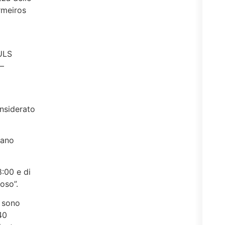
ermeiros
 ULS
 –
onsiderato
iano
8:00 e di
oso”.
e sono
40