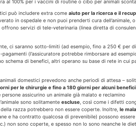
ura al 100% per i vaccini di routine o cibo per animali sconta
tici può includere extra come
aiuto per la ricerca e il recu
verato in ospedale e non puoi prenderti cura dell’animale, 
 offrono servizi di tele-veterinaria (linea diretta di consule
te, ci saranno sotto-limiti (ad esempio, fino a 250 € per d
co-pagamenti (l’assicuratore potrebbe rimborsare ad esempio
uno schema di benefici, altri operano su base di rete in cui p
animali domestici prevedono anche periodi di attesa – sol
iorni per le chirurgie e fino a 180 giorni per alcuni benefic
e persone assicurino un animale già malato e reclamino
l’animale sono solitamente
escluse
, così come i difetti cong
e della razza potrebbero non essere coperte. Inoltre,
le mala
ne e ha contratto qualcosa di prevenibile) possono essere 
c.) non sono coperte, e spesso non lo sono neanche le diet