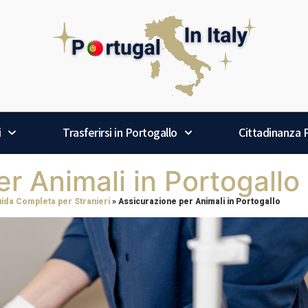
i
Trasferirsi in Portogallo
Cittadinanza
r Animali in Portogallo
uida Completa per Stranieri
»
Assicurazione per Animali in Portogallo