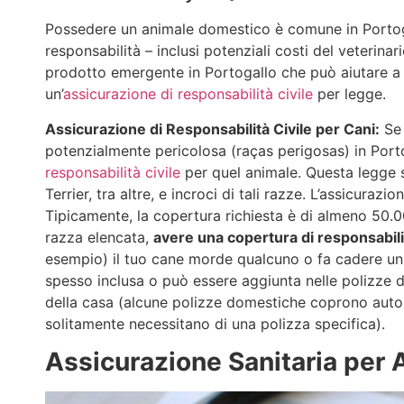
Possedere un animale domestico è comune in Portoga
responsabilità – inclusi potenziali costi del veterinar
prodotto emergente in Portogallo che può aiutare a ge
un’
assicurazione di responsabilità civile
per legge.
Assicurazione di Responsabilità Civile per Cani:
Se 
potenzialmente pericolosa (raças perigosas) in Port
responsabilità civile
per quel animale​.​ Questa legge s
Terrier, tra altre, e incroci di tali razze. L’assicuraz
Tipicamente, la copertura richiesta è di almeno 50.0
razza elencata,
avere una copertura di responsabili
esempio) il tuo cane morde qualcuno o fa cadere un c
spesso inclusa o può essere aggiunta nelle polizze di
della casa (alcune polizze domestiche coprono autom
solitamente necessitano di una polizza specifica).
Assicurazione Sanitaria per 