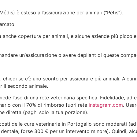
édis) è esteso all’assicurazione per animali (“Pétis”).
ercato.
 anche copertura per animali, e alcune aziende più piccol
ndare un’assicurazione o avere depliant di queste compa
, chiedi se c’è uno sconto per assicurare più animali. Alcuni
er il secondo animale.
hiede l’uso di una rete veterinaria specifica. Fidelidade, ad 
ario con il 70% di rimborso fuori rete​
instagram.com
. Usar
ne diretta (paghi solo la tua porzione).
costi delle cure veterinarie in Portogallo sono moderati (a
dentale, forse 300 € per un intervento minore). Quindi, alc