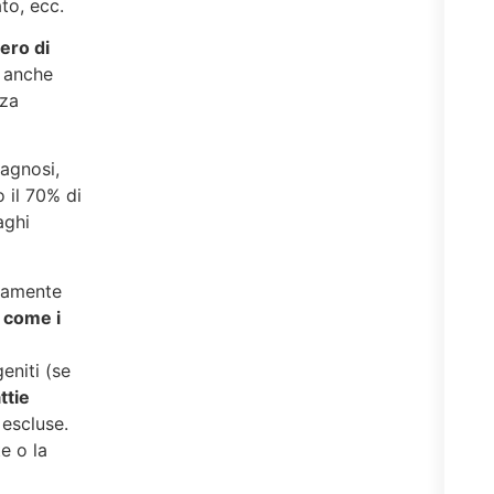
to, ecc.
pero di
o anche
nza
iagnosi,
 il 70% di
aghi
itamente
i come i
eniti (se
ttie
escluse​.
e o la