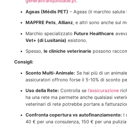
generalitranquilidade.pt
.
Ageas (Médis PET)
– Ageas (il marchio salute M
MAPFRE Pets
,
Allianz
, e altri sono anche sul m
Marchio specializzato
Future Healthcare
aveva
Vet+ (di Lusitania)
esistono.
Spesso,
le cliniche veterinarie
possono raccoma
Consigli:
Sconto Multi-Animale:
Se hai più di un animale
assicuratori offrono forse il 5-10% di sconto p
Uso della Rete:
Controlla se
l’assicurazione
ric
ha una rete ma permette anche qualsiasi veterin
veterinari di rete potrebbe portare a fatturazio
Confronta copertura vs autofinanziamento:
I 
40 € per una consulenza, 150 € per una pulizia 