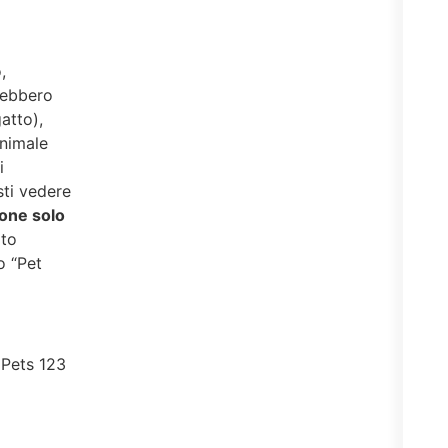
,
rebbero
atto),
animale
i
sti vedere
one solo
lto
o “Pet
 Pets 123