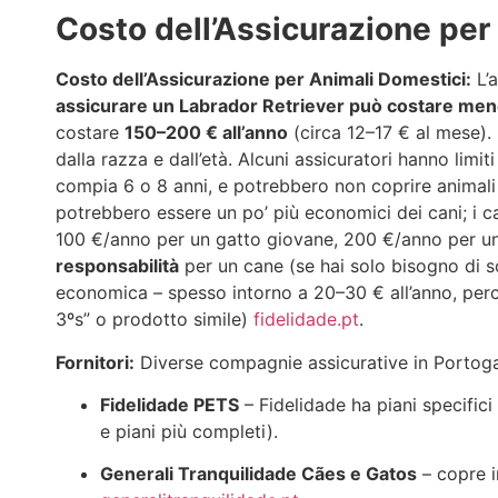
Costo dell’Assicurazione per
Costo dell’Assicurazione per Animali Domestici:
L’a
assicurare un Labrador Retriever può costare meno
costare
150–200 € all’anno
(circa 12–17 € al mese)​.
dalla razza e dall’età. Alcuni assicuratori hanno limi
compia 6 o 8 anni, e potrebbero non coprire animali 
potrebbero essere un po’ più economici dei cani; i ca
100 €/anno per un gatto giovane, 200 €/anno per u
responsabilità
per un cane (se hai solo bisogno di so
economica – spesso intorno a 20–30 € all’anno, perch
3ºs” o prodotto simile)​
fidelidade.pt
.
Fornitori:
Diverse compagnie assicurative in Portogal
Fidelidade PETS
– Fidelidade ha piani specific
e piani più completi)​.
Generali Tranquilidade Cães e Gatos
– copre in