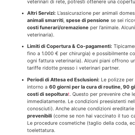
veterinari di rete, potresti ottenere una copert
Altri Servizi:
L’assicurazione per animali domes
animali smarriti
,
spese di pensione
se sei rico
costi funerari/cremazione
per l’animale. Alcuni
veterinaria).
Limiti di Copertura & Co-pagamenti:
Tipicamen
fino a 1.000 € per chirurgia) e possibilmente 
ogni fattura veterinaria). Alcuni piani offrono 
tariffe ridotte presso i veterinari partner.
Periodi di Attesa ed Esclusioni:
Le polizze per 
intorno a
60 giorni per la cura di routine, 90 g
costi di sepoltura
t
. Questo per prevenire che l
immediatamente. Le condizioni preesistenti nel
conosciuti)​. Anche alcune condizioni ereditari
prevenibili
(come se non hai vaccinato il tuo ca
Le procedure cosmetiche (taglio della coda, ec
toelettatura​.