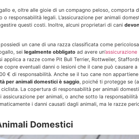
llo e, oltre alle gioie di un compagno peloso, comporta d
io o responsabilità legali. L’assicurazione per animali domest
stire questi costi. Inoltre, alcuni proprietari di cani
devo
possiedi un cane di una razza classificata come pericolosa
ogallo, sei
legalmente obbligato
ad avere un’
assicurazione 
i applica a razze come Pit Bull Terrier, Rottweiler, Stafford
ione copre eventuali danni o lesioni che il cane può causare a 
00 € di responsabilità. Anche se il tuo cane non appartiene
tà per animali domestici è saggio
, poiché ti protegge se (
iclista. La copertura di responsabilità per animali domesti
 assicurazione per animali, o anche sotto la responsabilità 
aticamente i danni causati dagli animali, ma le razze peri
Animali Domestici