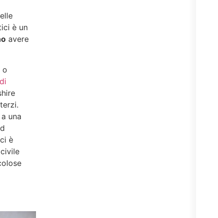
elle
ici è un
no
avere
 o
di
shire
terzi.
 a una
ad
ci è
civile
colose