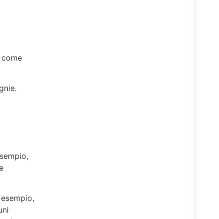
e come
gnie.
esempio,
e
d esempio,
uni