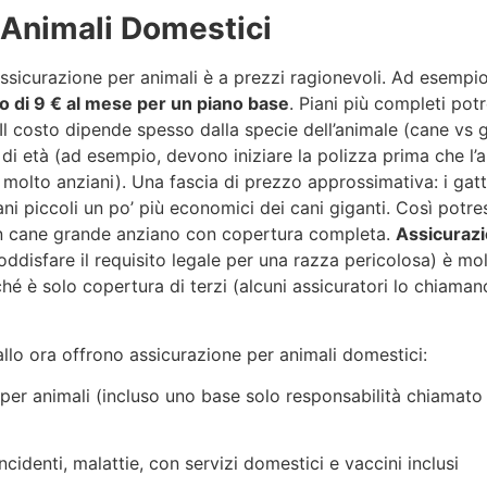
 Animali Domestici
ssicurazione per animali è a prezzi ragionevoli. Ad esempio
 di 9 € al mese per un piano base
. Piani più completi pot
 Il costo dipende spesso dalla specie dell’animale (cane vs g
ti di età (ad esempio, devono iniziare la polizza prima che l’
molto anziani). Una fascia di prezzo approssimativa: i gatt
ni piccoli un po’ più economici dei cani giganti. Così potre
n cane grande anziano con copertura completa.
Assicurazi
ddisfare il requisito legale per una razza pericolosa) è mo
é è solo copertura di terzi (alcuni assicuratori lo chiaman
lo ora offrono assicurazione per animali domestici:
i per animali (incluso uno base solo responsabilità chiamato
cidenti, malattie, con servizi domestici e vaccini inclusi ​