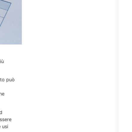
iù
sto può
une
ad
essere
 usi