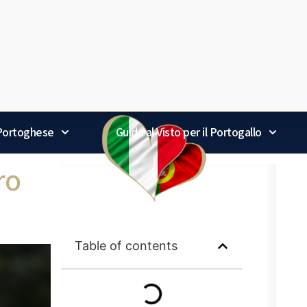
 Portoghese
Guida al Visto per il Portogallo
ro
Table of contents