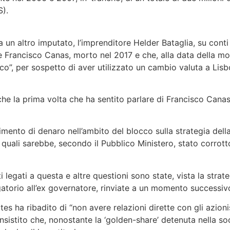
S).
 un altro imputato, l’imprenditore Helder Bataglia, su conti
 Francisco Canas, morto nel 2017 e che, alla data della mo
co”, per sospetto di aver utilizzato un cambio valuta a Lis
che la prima volta che ha sentito parlare di Francisco Canas
mento di denaro nell’ambito del blocco sulla strategia dell
 quali sarebbe, secondo il Pubblico Ministero, stato corrott
i legati a questa e altre questioni sono state, vista la strat
gatorio all’ex governatore, rinviate a un momento successiv
es ha ribadito di “non avere relazioni dirette con gli azionis
sistito che, nonostante la ‘golden-share’ detenuta nella soc