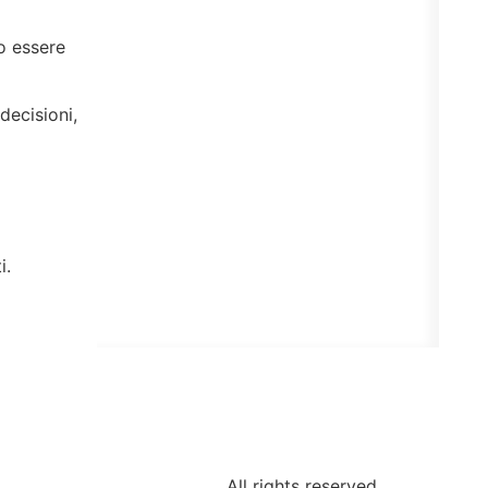
po essere
decisioni,
i.
All rights reserved