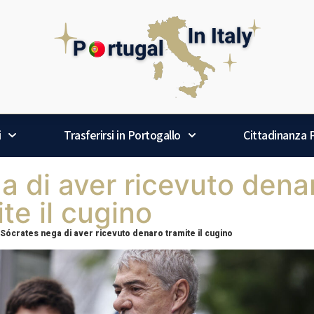
i
Trasferirsi in Portogallo
Cittadinanza
a di aver ricevuto dena
te il cugino
Sócrates nega di aver ricevuto denaro tramite il cugino