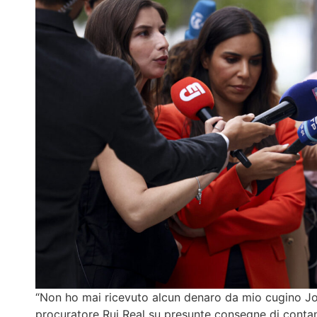
“Non ho mai ricevuto alcun denaro da mio cugino Jo
procuratore Rui Real su presunte consegne di contante