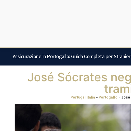
Assicurazione in Portogallo: Guida Completa per Stranier
José Sócrates neg
trami
Portugal Italia
»
Portogallo
»
José 