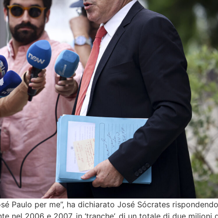
sé Paulo per me”, ha dichiarato José Sócrates rispondendo
 nel 2006 e 2007, in ‘tranche’, di un totale di due milioni d