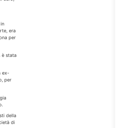
 in
rte, era
bona per
 è stata
a ex-
o, per
egia
o.
ti della
ietà di