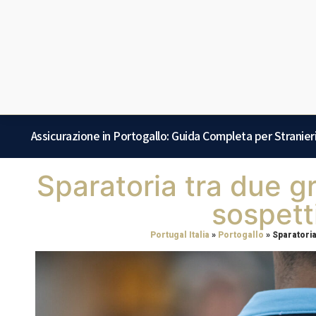
Assicurazione in Portogallo: Guida Completa per Stranier
Sparatoria tra due g
sospett
Portugal Italia
»
Portogallo
»
Sparatoria