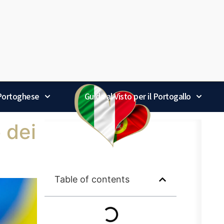
 Portoghese
Guida al Visto per il Portogallo
 dei
Table of contents