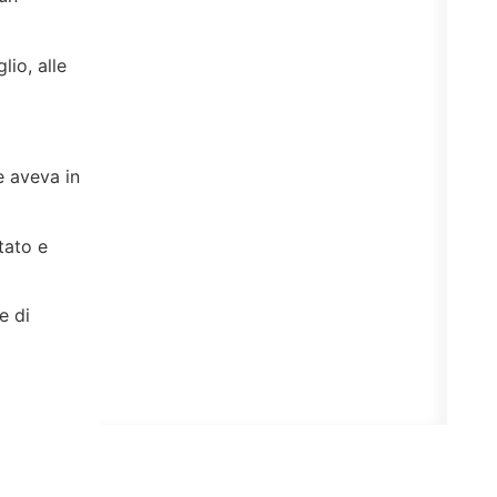
lio, alle
e aveva in
tato e
e di