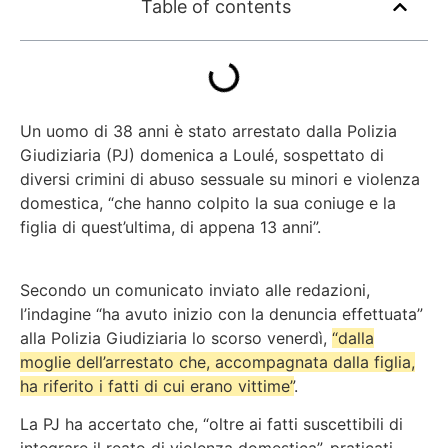
Table of contents
Un uomo di 38 anni è stato arrestato dalla Polizia
Giudiziaria (PJ) domenica a Loulé, sospettato di
diversi crimini di abuso sessuale su minori e violenza
domestica,
“che hanno colpito la sua coniuge e la
figlia di quest’ultima, di appena 13 anni”.
Secondo un comunicato inviato alle redazioni,
l’indagine “ha avuto inizio con la denuncia effettuata”
alla Polizia Giudiziaria lo scorso venerdì,
“dalla
moglie dell’arrestato che, accompagnata dalla figlia,
ha riferito i fatti di cui erano vittime”
.
La PJ ha accertato che, “oltre ai fatti suscettibili di
integrare il reato di violenza domestica”, praticati