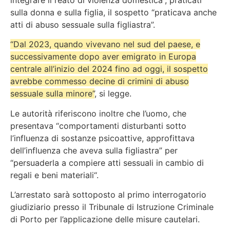
sulla donna e sulla figlia, il sospetto
“praticava anche
atti di abuso sessuale sulla figliastra”.
“Dal 2023, quando vivevano nel sud del paese, e
successivamente dopo aver emigrato in Europa
centrale all’inizio del 2024 fino ad oggi, il sospetto
avrebbe commesso decine di crimini di abuso
sessuale sulla minore”
, si legge.
Le autorità riferiscono inoltre che l’uomo, che
presentava
“comportamenti disturbanti sotto
l’influenza di sostanze psicoattive, approfittava
dell’influenza che aveva sulla figliastra”
per
“persuaderla a compiere atti sessuali in
cambio di
regali e beni materiali
“.
L’arrestato sarà sottoposto al primo interrogatorio
giudiziario presso il Tribunale di Istruzione Criminale
di Porto per l’applicazione delle misure cautelari.