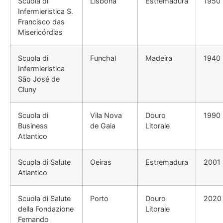
Scuola di
Lisbona
Estremadura
1950
Infermieristica S.
Francisco das
Misericórdias
Scuola di
Funchal
Madeira
1940
Infermieristica
São José de
Cluny
Scuola di
Vila Nova
Douro
1990
Business
de Gaia
Litorale
Atlantico
Scuola di Salute
Oeiras
Estremadura
2001
Atlantico
Scuola di Salute
Porto
Douro
2020
della Fondazione
Litorale
Fernando