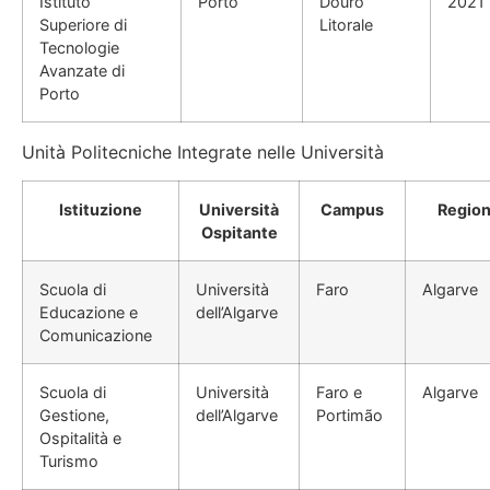
Istituto
Porto
Douro
2021
Superiore di
Litorale
Tecnologie
Avanzate di
Porto
Unità Politecniche Integrate nelle Università
Istituzione
Università
Campus
Regio
Ospitante
Scuola di
Università
Faro
Algarve
Educazione e
dell’Algarve
Comunicazione
Scuola di
Università
Faro e
Algarve
Gestione,
dell’Algarve
Portimão
Ospitalità e
Turismo