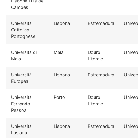
Lisbona Luís de
Camões
Università
Lisbona
Estremadura
Univer
Cattolica
Portoghese
Università di
Maia
Douro
Univer
Maia
Litorale
Università
Lisbona
Estremadura
Univer
Europea
Università
Porto
Douro
Univer
Fernando
Litorale
Pessoa
Università
Lisbona
Estremadura
Univer
Lusíada