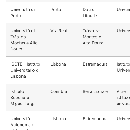
Università di
Porto
Douro
Univer
Porto
Litorale
Università di
Vila Real
Trás-os-
Univer
Trás-os-
Montes e
Montes e Alto
Alto Douro
Douro
ISCTE – Istituto
Lisbona
Estremadura
Istitut
Universitario di
Univers
Lisbona
Istituto
Coimbra
Beira Litorale
Altre
Superiore
istituzi
Miguel Torga
univers
Università
Lisbona
Estremadura
Univer
Autonoma di