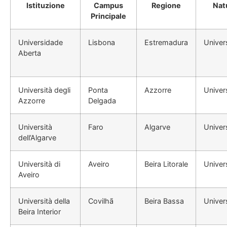
Istituzione
Campus
Regione
Nat
Principale
Universidade
Lisbona
Estremadura
Univer
Aberta
Università degli
Ponta
Azzorre
Univer
Azzorre
Delgada
Università
Faro
Algarve
Univer
dell’Algarve
Università di
Aveiro
Beira Litorale
Univer
Aveiro
Università della
Covilhã
Beira Bassa
Univer
Beira Interior