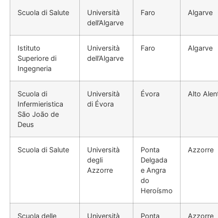
Scuola di Salute
Università
Faro
Algarve
dell’Algarve
Istituto
Università
Faro
Algarve
Superiore di
dell’Algarve
Ingegneria
Scuola di
Università
Évora
Alto Alen
Infermieristica
di Évora
São João de
Deus
Scuola di Salute
Università
Ponta
Azzorre
degli
Delgada
Azzorre
e Angra
do
Heroísmo
Scuola delle
Università
Ponta
Azzorre