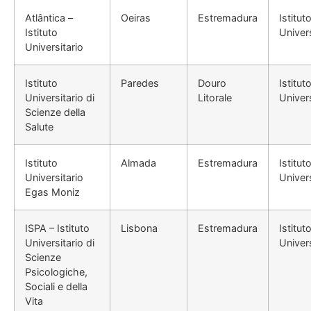
Atlântica –
Oeiras
Estremadura
Istitut
Istituto
Univers
Universitario
Istituto
Paredes
Douro
Istitut
Universitario di
Litorale
Univers
Scienze della
Salute
Istituto
Almada
Estremadura
Istitut
Universitario
Univers
Egas Moniz
ISPA – Istituto
Lisbona
Estremadura
Istitut
Universitario di
Univers
Scienze
Psicologiche,
Sociali e della
Vita