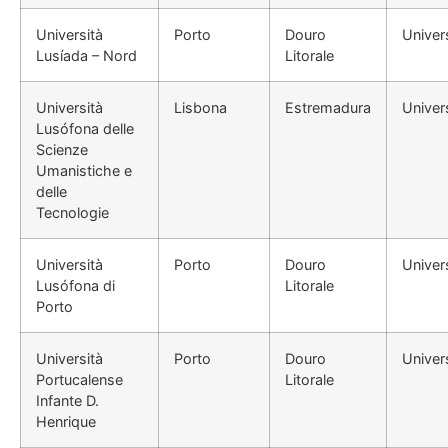
Università
Porto
Douro
Univer
Lusíada – Nord
Litorale
Università
Lisbona
Estremadura
Univer
Lusófona delle
Scienze
Umanistiche e
delle
Tecnologie
Università
Porto
Douro
Univer
Lusófona di
Litorale
Porto
Università
Porto
Douro
Univer
Portucalense
Litorale
Infante D.
Henrique