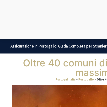
Assicurazione in Portogallo: Guida Completa per Stranier
Oltre 40 comuni di 
massim
Portugal Italia
»
Portogallo
»
Oltre 4