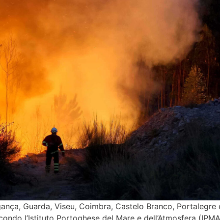
ragança, Guarda, Viseu, Coimbra, Castelo Branco, Portalegre 
condo l’Istituto Portoghese del Mare e dell’Atmosfera (IPMA