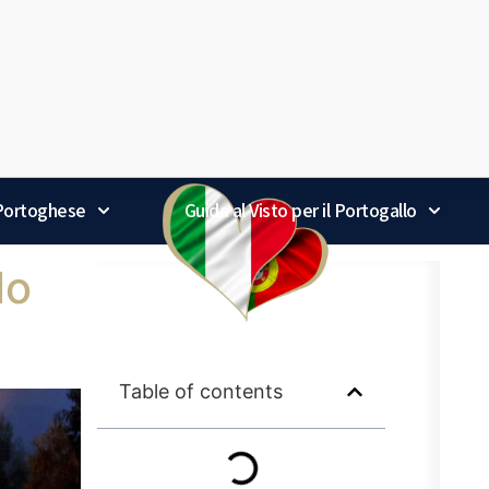
 Portoghese
Guida al Visto per il Portogallo
lo
Table of contents