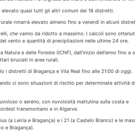
levato quasi tutti gli altri comuni dei 18 distretti.
 rurale rimarrà elevato almeno fino a venerdì in alcuni distret
elli, che vanno da ridotto a massimo. I calcoli sono ottenuti
 del vento e quantità di precipitazioni nelle ultime 24 ore.
a Natura e delle Foreste (ICNF), dall’inizio dell’anno fino a o
ari bruciati in aree rurali.
 i distretti di Bragança e Vila Real fino alle 21:00 di oggi.
ando ci sono situazioni di rischio per determinate attività 
uvoloso o sereno, con nuvolosità mattutina sulla costa e
nordest transmontano e in Algarve.
us (a Leiria e Bragança) e i 21 (a Castelo Branco) e le mass
co e Bragança).