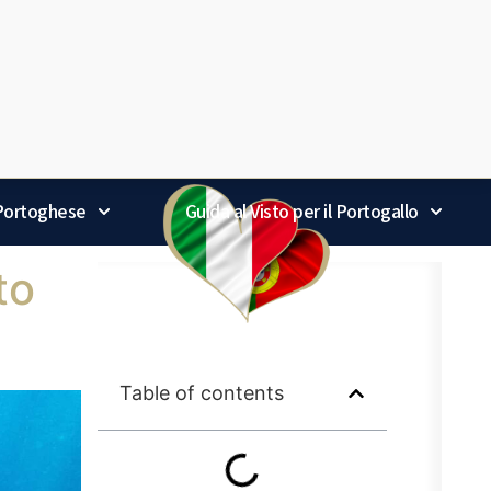
 Portoghese
Guida al Visto per il Portogallo
to
Table of contents