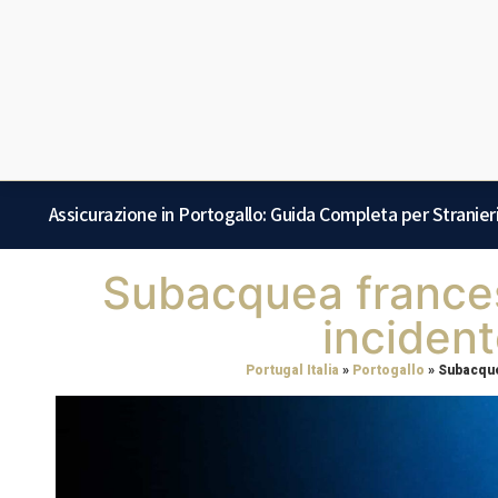
Assicurazione in Portogallo: Guida Completa per Stranier
Subacquea frances
incident
Portugal Italia
»
Portogallo
»
Subacque