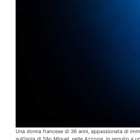
Una donna francese di 36 anni, appassionata di imme
sull’isola di São Miguel, nelle Azzorre, in seguito a un