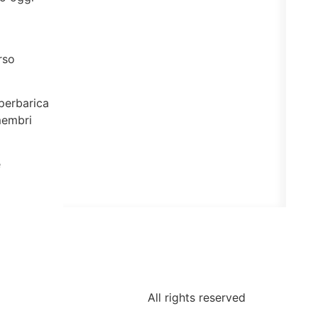
rso
Iperbarica
membri
e
All rights reserved